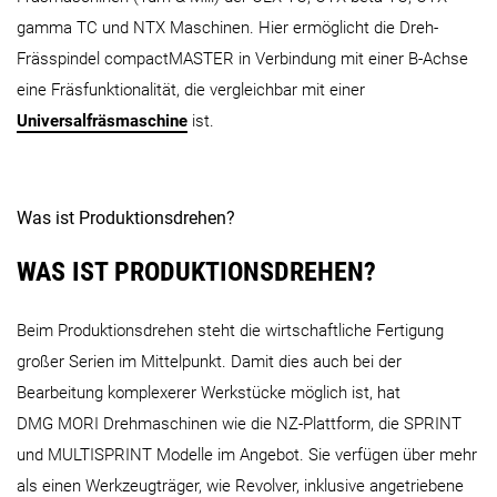
NZX-S 1500
NZX-S 2500
gamma TC und NTX Maschinen. Hier ermöglicht die Dreh-
Frässpindel compactMASTER in Verbindung mit einer B-Achse
NRX Baureihe
eine Fräsfunktionalität, die vergleichbar mit einer
Universalfräsmaschine
ist.
Was ist Produktionsdrehen?
NRX 2000
WAS IST PRODUKTIONSDREHEN?
SPRINT Baureihe
Beim Produktionsdrehen steht die wirtschaftliche Fertigung
großer Serien im Mittelpunkt. Damit dies auch bei der
Bearbeitung komplexerer Werkstücke möglich ist, hat
DMG MORI Drehmaschinen wie die NZ-Plattform, die SPRINT
und MULTISPRINT Modelle im Angebot. Sie verfügen über mehr
SPRINT 20|5
SPRINT 20|8
SPRINT 3
als einen Werkzeugträger, wie Revolver, inklusive angetriebene