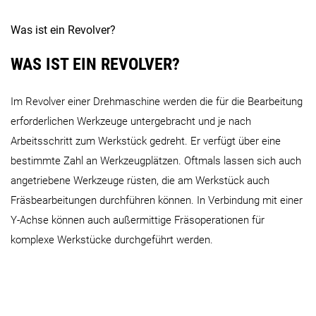
Was ist ein Revolver?
WAS IST EIN REVOLVER?
WASINO G 100 | 300
WASINO G 100 | 480
WASINO G
Im Revolver einer Drehmaschine werden die für die Bearbeitung
erforderlichen Werkzeuge untergebracht und je nach
WASINO A Baureihe
Arbeitsschritt zum Werkstück gedreht. Er verfügt über eine
bestimmte Zahl an Werkzeugplätzen. Oftmals lassen sich auch
angetriebene Werkzeuge rüsten, die am Werkstück auch
Fräsbearbeitungen durchführen können. In Verbindung mit einer
Y-Achse können auch außermittige Fräsoperationen für
WASINO A 150SY | 15
WASINO A 150Y | 18
WASIN
komplexe Werkstücke durchgeführt werden.
WASINO J Baureihe