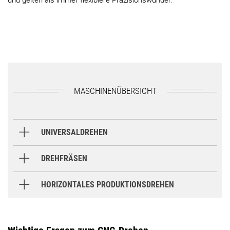
und gelten als immer flexiblere Präzisionswunder.
MASCHINENÜBERSICHT
UNIVERSALDREHEN
CLX Baureihe
DREHFRÄSEN
CLX TC Baureihe
HORIZONTALES PRODUKTIONSDREHEN
NZ Plattform
CLX 350
CLX 450