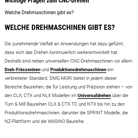
Wichtige Fragen zum CNC-Drehen
CLX 450 TC
CLX 550 TC
Welche Drehmaschinen gibt es?
CTX Baureihe
WELCHE DREHMASCHINEN GIBT ES?
NZ DUE
NZ DUE FORMULA
NZ TR
CTX TC Baureihe
Die zunehmende Vielfalt an Anwendungen hat dazu geführt,
NZX Baureihe
dass sich das Drehen kontinuierlich weiterentwickelt hat.
CTX 350
CTX 350 4A
CTX 45
Deshalb sind neben universellen CNC-Drehmaschinen vor allem
Dreh-Fräszentren
und
Produktionsdrehmaschinen
ein
CTX beta 450 TC
CTX beta 1250 TC 4A
CTX gamm
NLX Baureihe
verbreiteter Standard. DMG MORI bietet in jedem dieser
Bereiche Baureihen, die für Leistung und Präzision stehen – von
NZX 1500
NZX 2000
NZX 25
NTX Baureihe
den CLX, CTX und NLX Modellen im
Universaldrehen
über die
Turn & Mill Baureihen CLX & CTX TC und NTX bis hin zu den
SPRINT Revolver Baureihe
Produktionsdrehmaschinen, darunter die SPRINT Modelle, die
NZ-Plattform und die WASINO Baureihe.
NLX 1500
NLX 2000
NLX 25
NTX 500
NTX 1000
NTX 20