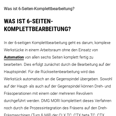
SL Baureihe
Was ist 6-Seiten-Komplettbearbeitung?
SPRINT 50
SPRINT 65
NT Baureihe
WAS IST 6-SEITEN-
KOMPLETTBEARBEITUNG?
ALX Baureihe
SL 403
SL 603
In der 6-seitigen Komplettbearbeitung geht es darum, komplexe
Werkstücke in einem Arbeitsraum ohne den Einsatz von
NT 4250 DCG
NT 4300 DCG
NT 5400 
Automation
von allen sechs Seiten komplett fertig zu
bearbeiten. Dies erfolgt zunächst durch die Bearbeitung auf der
ALX 1500
ALX 2000
ALX 25
Hauptspindel. Für die Rückseitenbearbeitung wird das
Werkstück automatisch an die Gegenspindel übergeben. Sowohl
NZX-S Baureihe
auf der Haupt- als auch auf der Gegenspindel können Dreh- und
Fräsoperationen mit einem oder mehreren Revolvern
durchgeführt werden. DMG MORI komplettiert dieses Verfahren
noch durch die Prozessintegration des Fräsens auf den Dreh-
Fräsmaschinen (Turn & Mill) der CLX TC, CTX beta TC, CTX