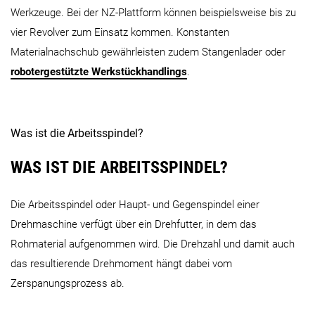
Werkzeuge. Bei der NZ-Plattform können beispielsweise bis zu
MULTISPRINT Baureihe
vier Revolver zum Einsatz kommen. Konstanten
Materialnachschub gewährleisten zudem Stangenlader oder
robotergestützte Werkstückhandlings
.
MULTISPRINT 36
Was ist die Arbeitsspindel?
WAS IST DIE ARBEITSSPINDEL?
GM Baureihe
Die Arbeitsspindel oder Haupt- und Gegenspindel einer
Drehmaschine verfügt über ein Drehfutter, in dem das
Rohmaterial aufgenommen wird. Die Drehzahl und damit auch
das resultierende Drehmoment hängt dabei vom
GM 16-6
GM 20-6
Zerspanungsprozess ab.
WASINO G Baureihe