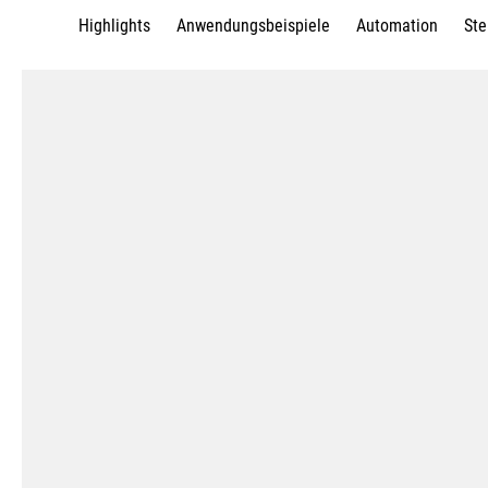
Highlights
Anwendungsbeispiele
Automation
Ste
6-Seiten Komplettbearbeit
auf Haupt- und Gegenspindel 
4-Achs Synchronbearbeitung m
60 mm Y-Achse für den unter