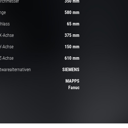
urchmesser
350 mm
nge
580 mm
hlass
65 mm
X-Achse
375 mm
Y-Achse
150 mm
Z-Achse
610 mm
twarealternativen
SIEMENS
MAPPS
Fanuc