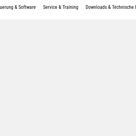
uerung & Software
Service & Training
Downloads & Technische 
ung
−1
mit 8.000 min
−1
it unteren 16-fach Revolver BMT 42 / 64 mit 12.000 min
en Revolver