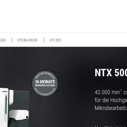
ÄSEN
NTX BAUREIHE
NTX 500
NTX 50
42.000 min
-1
c
für die Hochg
Mikrobearbeit