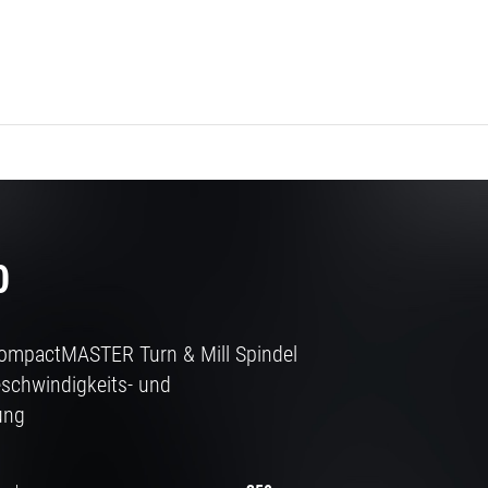
0
ompactMASTER Turn & Mill Spindel
eschwindigkeits- und
ung