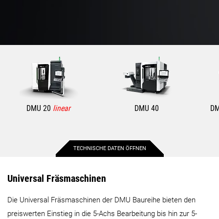
DMU 20
linear
DMU 40
DM
TECHNISCHE DATEN ÖFFNEN
Max. Verfahrweg X-Achse
220 mm
550 mm
Universal Fräsmaschinen
Die Universal Fräsmaschinen der DMU Baureihe bieten den
Max. Verfahrweg Y-Achse
370 mm
450 mm
preiswerten Einstieg in die 5-Achs Bearbeitung bis hin zur 5-