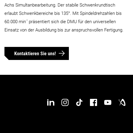
Achs Simultanbearbeitung. Der stabile Schwenkrundtisch
Max. Verfahrweg Z-Achse
290 mm
420 mm
erlaubt Schwenkbereiche bis 135°. Mit Spindeldrehzahlen bis
-1
60.000 min
präsentiert sich die DMU für den universellen
Max. Werkstückdurchmesser
220 mm
505 mm
Einsatz von der Ausbildung bis zur anspruchsvollen Fertigung.
Max. Werkstückhöhe
283 mm
570 mm
Kontaktieren Sie uns!
Max. Werkstückgewicht
15 kg
300 kg
Max. Werkstücklänge
Max. Werkstückbreite
Details
Details