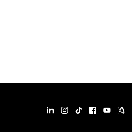
Maschine während der Produktion
Exklusive DMG MORI Paketpreise mit unseren
Partnern
: ESPRIT EDGE oder Siemens NX &
TDM Systems Werkzeugverwaltung
Jetzt Experten-Beratung anfordern!