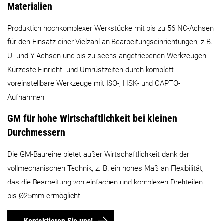
Materialien
Max. Werkstücklänge
80 mm
100 mm
Produktion hochkomplexer Werkstücke mit bis zu 56 NC-Achsen
für den Einsatz einer Vielzahl an Bearbeitungseinrichtungen, z.B.
Max. Stangendurchlass
16 mm
25 mm
U- und Y-Achsen und bis zu sechs angetriebenen Werkzeugen.
Kürzeste Einricht- und Umrüstzeiten durch komplett
Max. Verfahrweg X-Achse
28 mm
42 mm
voreinstellbare Werkzeuge mit ISO-, HSK- und CAPTO-
Aufnahmen
Max. Verfahrweg Y-Achse
GM für hohe Wirtschaftlichkeit bei kleinen
45 mm
50 mm
Durchmessern
Max. Verfahrweg Z-Achse
Details
Details
Die GM-Baureihe bietet außer Wirtschaftlichkeit dank der
vollmechanischen Technik, z. B. ein hohes Maß an Flexibilität,
das die Bearbeitung von einfachen und komplexen Drehteilen
bis Ø25mm ermöglicht
Kontaktieren Sie uns!