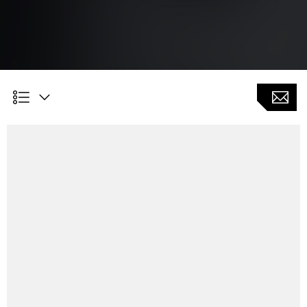
Kundennutzen
Hohe Flexibilität bei der Herstellung von Verzahnungen,
wo andere Verfahren wie Wälzschälen oder Wälzfräsen
geometrisch bedingt nicht einsetzbar sind