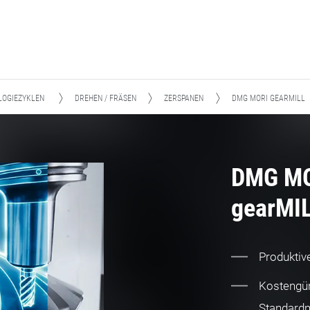
LOGIEZYKLEN
DREHEN / FRÄSEN
ZERSPANEN
DMG MORI GEARMILL
DMG M
gearMI
Produktiv
Kostengün
Standard