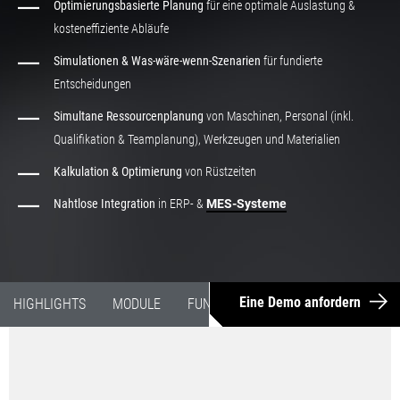
Optimierungsbasierte Planung
für eine optimale Auslastung &
kosteneffiziente Abläufe
Simulationen & Was-wäre-wenn-Szenarien
für fundierte
Entscheidungen
Simultane Ressourcenplanung
von Maschinen, Personal (inkl.
Qualifikation & Teamplanung), Werkzeugen und Materialien
Kalkulation & Optimierung
von Rüstzeiten
Nahtlose Integration
in ERP- &
MES-Systeme
Eine Demo anfordern
HIGHLIGHTS
MODULE
FUNKTIONEN
WHITEPAPER