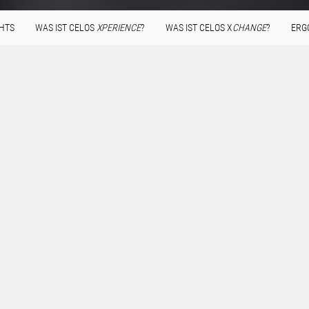
GHTS
WAS IST CELOS
XPERIENCE
?
WAS IST CELOS X
CHANGE
?
ERG
mit DMG MORI & CELOS X