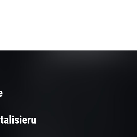
e
talisieru