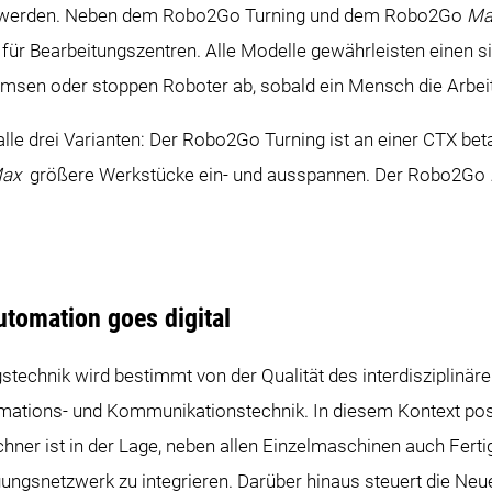
legt werden. Neben dem Robo2Go Turning und dem Robo2Go
Ma
für Bearbeitungszentren. Alle Modelle gewährleisten einen s
sen oder stoppen Roboter ab, sobald ein Mensch die Arbeits
e drei Varianten: Der Robo2Go Turning ist an einer CTX beta 
ax
größere Werkstücke ein- und ausspannen. Der Robo2Go
omation goes digital
ngstechnik wird bestimmt von der Qualität des interdiszipli
rmations- und Kommunikationstechnik. In diesem Kontext po
ner ist in der Lage, neben allen Einzelmaschinen auch Fert
gungsnetzwerk zu integrieren. Darüber hinaus steuert die Neu