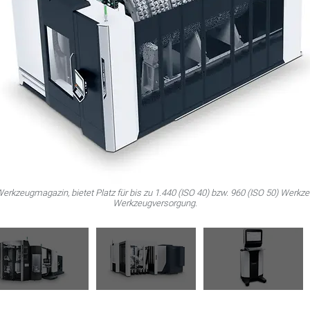
Werkzeugmagazin, bietet Platz für bis zu 1.440 (ISO 40) bzw. 960 (ISO 50) Werkze
Werkzeugversorgung.