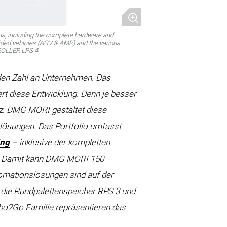
ons, including the complete hardware and
uided vehicles (AGV & AMR) and the various
ROLLER LPS 4.
den Zahl an Unternehmen. Das
ert diese Entwicklung. Denn je besser
anz. DMG MORI gestaltet diese
lösungen. Das Portfolio umfasst
ing
– inklusive der kompletten
. Damit kann DMG MORI 150
omationslösungen sind auf der
d die Rundpalettenspeicher RPS 3 und
bo2Go Familie repräsentieren das