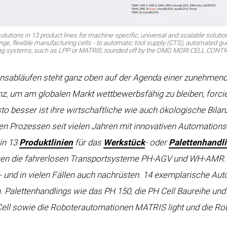
utions in 13 product lines for machine-specific, universal and scalable soluti
nge, flexible manufacturing cells - to automatic tool supply (CTS), automated g
uring systems, such as LPP or MATRIS, rounded off by the DMG MORI CELL CONT
ionsabläufen steht ganz oben auf der Agenda einer zunehmen
enz, um am globalen Markt wettbewerbsfähig zu bleiben, forci
esto besser ist ihre wirtschaftliche wie auch ökologische Bil
n Prozessen seit vielen Jahren mit innovativen Automations
in 13
Produktlinien
für das
Werkstück
- oder
Palettenhandl
en die fahrerlosen Transportsysteme PH‑AGV und WH-AMR
und in vielen Fällen auch nachrüsten. 14 exemplarische Aut
. Palettenhandlings wie das PH 150, die PH Cell Baureihe un
ell sowie die Roboterautomationen MATRIS light und die Ro