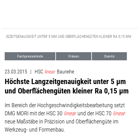
 LANGZEITGENAUIGKEIT UNTER 5 ΜM UND OBERFLÄCHENGÜTEN KLEINER RA 0,15 ΜM
Fachpressetexte
Fräsen
Events
23.03.2015
|
HSC
linear
Baureihe
Höchste Langzeitgenauigkeit unter 5 µm
und Oberflächengüten kleiner Ra 0,15 µm
Im Bereich der Hochgeschwindigkeitsbearbeitung setzt
DMG MORI mit der HSC 30
linear
und der HSC 70
linear
neue Maßstäbe in Präzision und Oberflächengüte im
Werkzeug- und Formenbau.