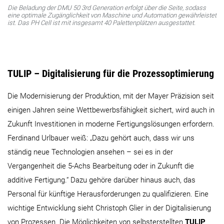
Die Beladung der DMU 50 3rd Generation erfolgt über die Seite, sodass
eine optimale Zugänglichkeit von Maschine und Automation gewährleistet
ist. Das PH Cell ist mit insgesamt 40 Palettenplätzen ausgestattet.
TULIP – Digitalisierung für die Prozessoptimierung
Die Modernisierung der Produktion, mit der Mayer Präzision seit
einigen Jahren seine Wettbewerbsfähigkeit sichert, wird auch in
Zukunft Investitionen in moderne Fertigungslösungen erfordern.
Ferdinand Urlbauer weiß: „Dazu gehört auch, dass wir uns
ständig neue Technologien ansehen – sei es in der
Vergangenheit die 5-Achs Bearbeitung oder in Zukunft die
additive Fertigung.“ Dazu gehöre darüber hinaus auch, das
Personal für künftige Herausforderungen zu qualifizieren. Eine
wichtige Entwicklung sieht Christoph Glier in der Digitalisierung
von Prozessen. Die Möglichkeiten von selbsterstellten
TULIP