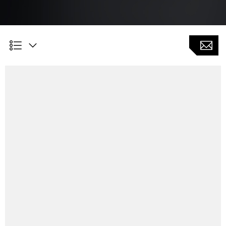
Customer Benefits
Histogramm bis zur Dreikanälen
Liefert die Basis zur Taktzeitoptimierung durch die
grafische Visualisierung
Speichern / Laden der aufgezeichneten Daten um
einzelne Optimierungsschritte zu vergleichen