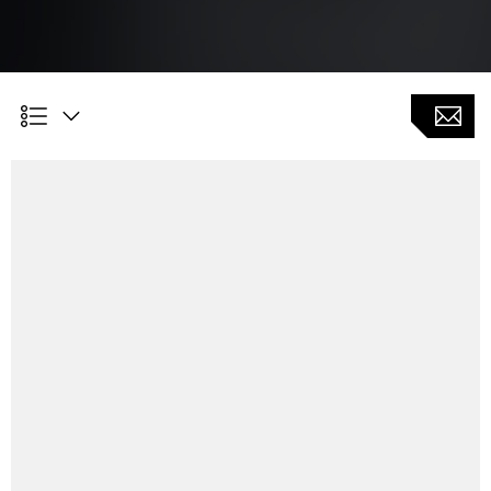
Kundennutzen
minimierte Werkzeugwechselzeiten schon
ab Losgrößen > 3
Flexible Werkzeugbelegung im Magazin abhängig vom
NC- programm