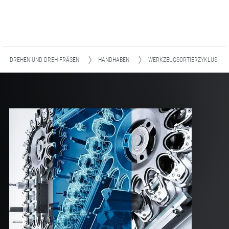
DREHEN UND DREH-FRÄSEN
HANDHABEN
WERKZEUGSORTIERZYKLUS