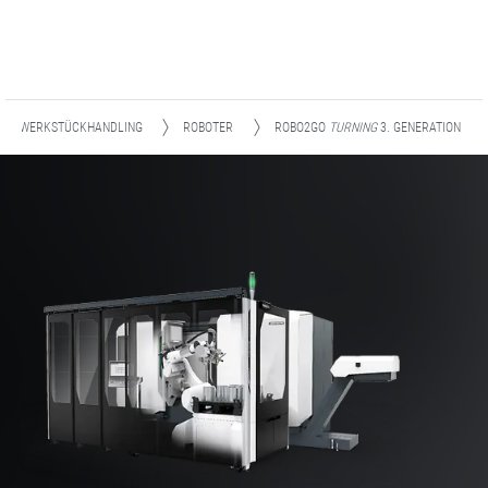
WERKSTÜCKHANDLING
ROBOTER
ROBO2GO
TURNING
3. GENERATION