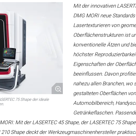
Mit der innovativen LASERT
DMG MORI neue Standards 
Lasertexturieren von geomet
Oberflächenstrukturen ist u
konventionelle Ätzen und bi
höchster Reproduzierbarkeit
Eigenschaften der Oberfläch
beeinflussen. Davon profit
nahezu allen Branchen, wo s
gestalteten Oberflächen v
e LASERTEC 75 Shape der ideale
Automobilbereich, Handysc
en.
Getränkeflaschen. Passende
ORI: Mit der LASERTEC 45 Shape, der LASERTEC 75 Shape
0 Shape deckt der Werkzeugmaschinenhersteller praktisch a