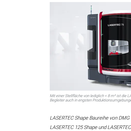
Mit einer Stellfläche von lediglich < 8 m² ist di
Begleiter auch in engsten Produktionsumgebung
LASERTEC Shape Baureihe von DMG M
LASERTEC 125 Shape und LASERTEC 21