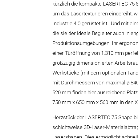
kürzlich die kompakte LASERTEC 75 Sh
um das Lasertexturieren eingereiht, we
Industrie 4.0 gerüstet ist. Und mit ein
die sie der ideale Begleiter auch in en
Produktionsumgebungen. Ihr ergonom
einer Türöffnung von 1.310 mm perf
großzügig dimensionierten Arbeitsra
Werkstücke (mit dem optionalen Tand
mit Durchmessern von maximal ø 8
520 mm finden hier ausreichend Platz
750 mm x 650 mm x 560 mm in den X-
Herzstück der LASERTEC 75 Shape bild
schichtweise 3D-Laser-Materialabtra
Lasershapen. Dies ermöglicht schnel