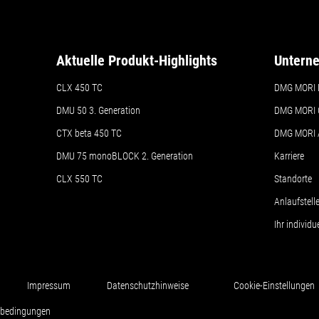
Aktuelle Produkt-Highlights
Untern
CLX 450 TC
DMG MORI 
DMU 50
3. Generation
DMG MORI 
CTX beta 450 TC
DMG MORI
DMU 75 monoBLOCK 2. Generation
Karriere
CLX 550 TC
Standorte
Anlaufstel
Ihr individ
Impressum
Datenschutzhinweise
Cookie-Einstellungen
sbedingungen