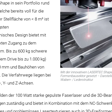
ape in sein Portfolio rund
lche bereits voll für die
er Stellfläche von < 8 m² ist
gsten
isches Design bietet mit
ekten Zugang zu dem
um. Bis zu 600 kg schwere
em Drive bis zu 1.000 kg)
40 mm und Bauhöhen von
Mit der innovativen LASERTEC Shap
. Die Verfahrwege liegen bei
Formenbausektor gesetzt – Darstell
Waben- / Lederstruktur.
, Y- und Z-Achsen.
en der 100 Watt starke gepulste Faserlaser und die 3D-Bearb
gen zuständig und bietet in Kombination mit dem NC-Schwenk
les und problemloses Lasertexturieren auch in 3D-Freiformen