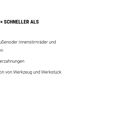
 × SCHNELLER ALS
ußenoder Innenstirnräder und
en
verzahnungen
ion von Werkzeug und Werkstück