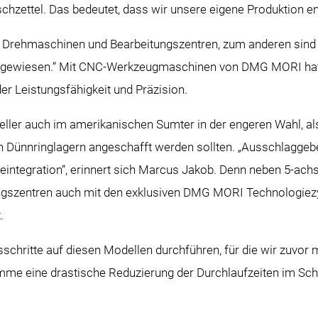
schzettel. Das bedeutet, dass wir unsere eigene Produktion
 Drehmaschinen und Bearbeitungszentren, zum anderen sind w
angewiesen.“ Mit CNC-Werkzeugmaschinen von DMG MORI hat 
er Leistungsfähigkeit und Präzision.
ler auch im amerikanischen Sumter in der engeren Wahl, als
 Dünnringlagern angeschafft werden sollten. „Ausschlaggebe
ieintegration“, erinnert sich Marcus Jakob. Denn neben 5-ac
ngszentren auch mit den exklusiven DMG MORI Technologiez
.
schritte auf diesen Modellen durchführen, für die wir zuvor
mme eine drastische Reduzierung der Durchlaufzeiten im Sch