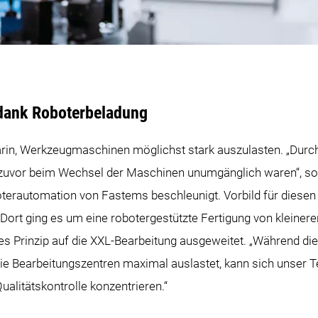
dank Roboterbeladung
 darin, Werkzeugmaschinen möglichst stark auszulasten. „Durc
ie zuvor beim Wechsel der Maschinen unumgänglich waren“, s
oterautomation von Fastems beschleunigt. Vorbild für diesen 
„Dort ging es um eine robotergestützte Fertigung von kleiner
es Prinzip auf die XXL-Bearbeitung ausgeweitet. „Während d
die Bearbeitungszentren maximal auslastet, kann sich unser T
ualitätskontrolle konzentrieren.“