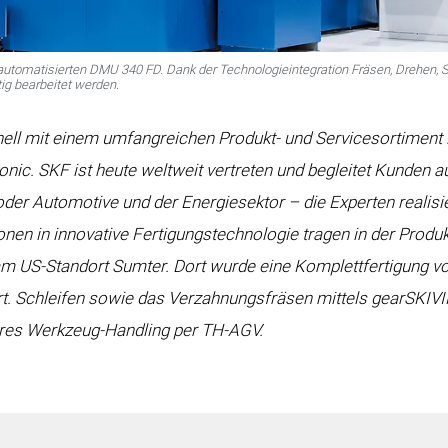
automatisierten DMU 340 FD. Dank der Technologieintegration Fräsen, Drehen, 
ig bearbeitet werden.
ell mit einem umfangreichen Produkt- und Servicesortiment 
ic. SKF ist heute weltweit vertreten und begleitet Kunden a
er Automotive und der Energiesektor – die Experten realisier
en in innovative Fertigungstechnologie tragen in der Produkt
m US-Standort Sumter. Dort wurde eine Komplettfertigung vo
ert. Schleifen sowie das Verzahnungsfräsen mittels gearSKI
res Werkzeug-Handling per TH-AGV.